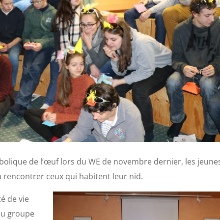
bolique de l’œuf lors du WE de novembre dernier, les jeune
 à rencontrer ceux qui habitent leur nid.
é de vie
au groupe