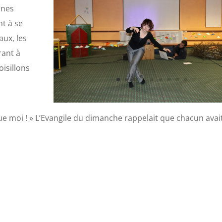
nnes
nt à se
aux, les
rant à
oisillons
 que moi ! » L’Evangile du dimanche rappelait que chacun avai