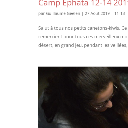
Camp Ephata 12-14 201
par
Guillaume Geelen
|
27 Août 2019
|
11-13
Salut à tous nos petits canetons-kiwis, C
remercient pour tous ces merveilleux mo
désert, en grand jeu, pendant les veillées, 