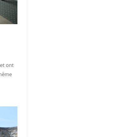
et ont
 thème