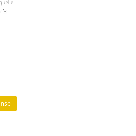
quelle
très
onse