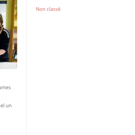
Non classé
gumes
uel un