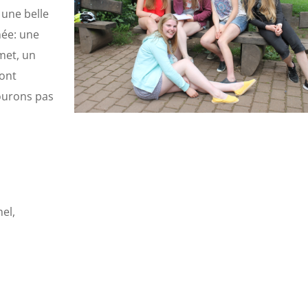
 une belle
née: une
met, un
 ont
ourons pas
hel,