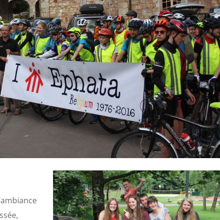
l’ambiance
assée,