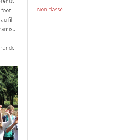
érents,
Non classé
 foot.
au fil
iramisu
a ronde