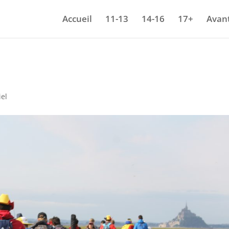
Accueil
11-13
14-16
17+
Avant
el