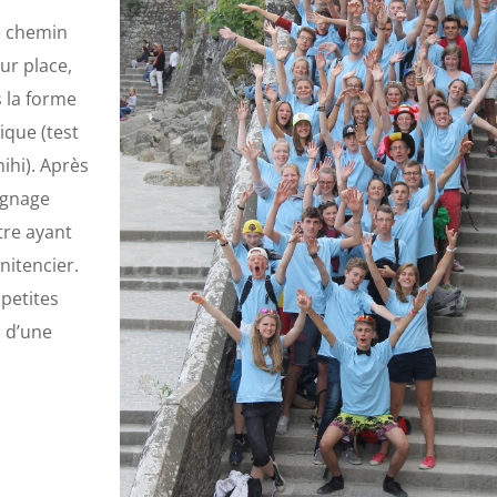
e chemin
ur place,
s la forme
ique (test
ihi). Après
ignage
tre ayant
nitencier.
petites
 d’une