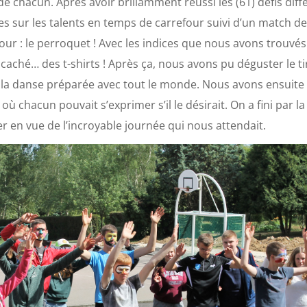
e chacun. Après avoir brillamment réussi les (61) défis diff
 sur les talents en temps de carrefour suivi d’un match de
our : le perroquet ! Avec les indices que nous avons trouvés 
 caché… des t-shirts ! Après ça, nous avons pu déguster le t
ter la danse préparée avec tout le monde. Nous avons ensuite
où chacun pouvait s’exprimer s’il le désirait. On a fini par l
er en vue de l’incroyable journée qui nous attendait.