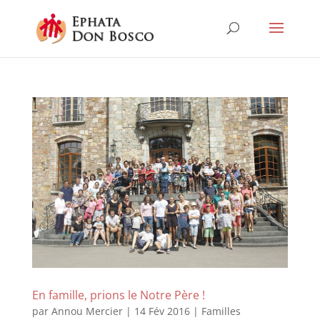
En famille, prions le Notre Père !
par
Annou Mercier
|
14 Fév 2016
|
Familles